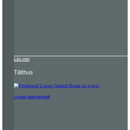
Läs mer
Tälthus
Lyxiga glampingtält