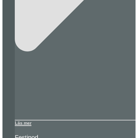
Läs mer
Festipod