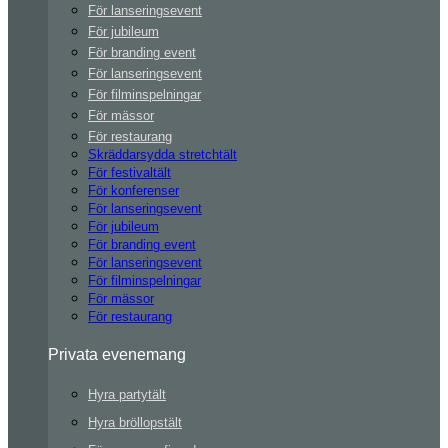
För lanseringsevent
För jubileum
För branding event
För lanseringsevent
För filminspelningar
För mässor
För restaurang
Skräddarsydda stretchtält
För festivaltält
För konferenser
För lanseringsevent
För jubileum
För branding event
För lanseringsevent
För filminspelningar
För mässor
För restaurang
Privata evenemang
Hyra partytält
Hyra bröllopstält