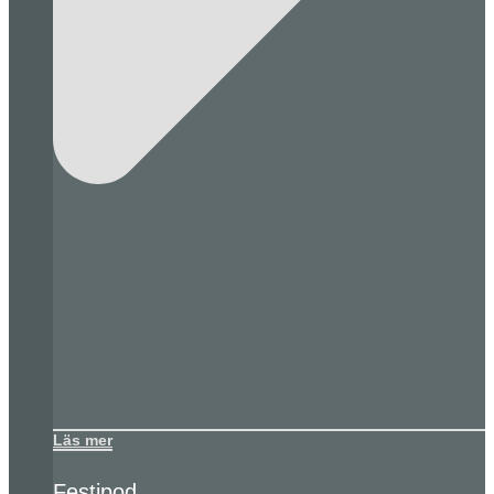
Läs mer
Festipod