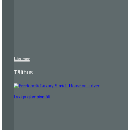
Läs mer
Tälthus
Lyxiga glampingtält