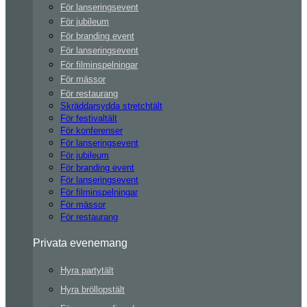
För lanseringsevent
För jubileum
För branding event
För lanseringsevent
För filminspelningar
För mässor
För restaurang
Skräddarsydda stretchtält
För festivaltält
För konferenser
För lanseringsevent
För jubileum
För branding event
För lanseringsevent
För filminspelningar
För mässor
För restaurang
Privata evenemang
Hyra partytält
Hyra bröllopstält