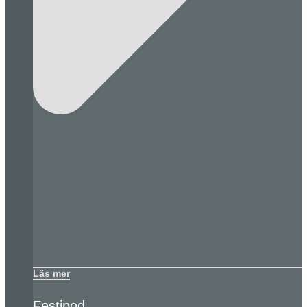
Läs mer
Festipod