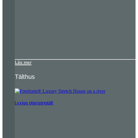
Läs mer
Tälthus
Lyxiga glampingtält