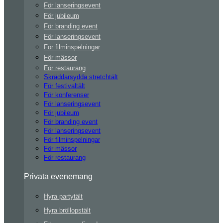
För lanseringsevent
För jubileum
För branding event
För lanseringsevent
För filminspelningar
För mässor
För restaurang
Skräddarsydda stretchtält
För festivaltält
För konferenser
För lanseringsevent
För jubileum
För branding event
För lanseringsevent
För filminspelningar
För mässor
För restaurang
Privata evenemang
Hyra partytält
Hyra bröllopstält