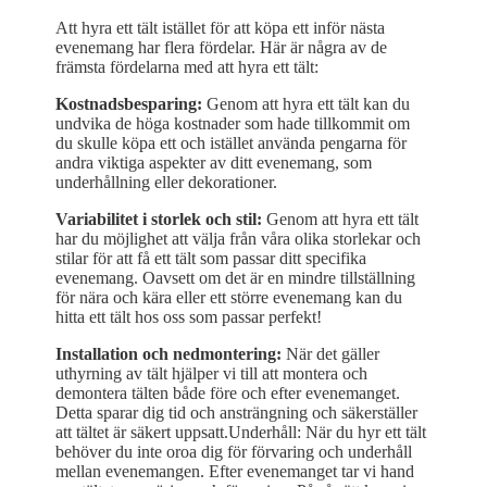
Att hyra ett tält istället för att köpa ett inför nästa
evenemang har flera fördelar. Här är några av de
främsta fördelarna med att hyra ett tält:
Kostnadsbesparing:
Genom att hyra ett tält kan du
undvika de höga kostnader som hade tillkommit om
du skulle köpa ett och istället använda pengarna för
andra viktiga aspekter av ditt evenemang, som
underhållning eller dekorationer.
Variabilitet i storlek och stil:
Genom att hyra ett tält
har du möjlighet att välja från våra olika storlekar och
stilar för att få ett tält som passar ditt specifika
evenemang. Oavsett om det är en mindre tillställning
för nära och kära eller ett större evenemang kan du
hitta ett tält hos oss som passar perfekt!
Installation och nedmontering:
När det gäller
uthyrning av tält hjälper vi till att montera och
demontera tälten både före och efter evenemanget.
Detta sparar dig tid och ansträngning och säkerställer
att tältet är säkert uppsatt.Underhåll: När du hyr ett tält
behöver du inte oroa dig för förvaring och underhåll
mellan evenemangen. Efter evenemanget tar vi hand