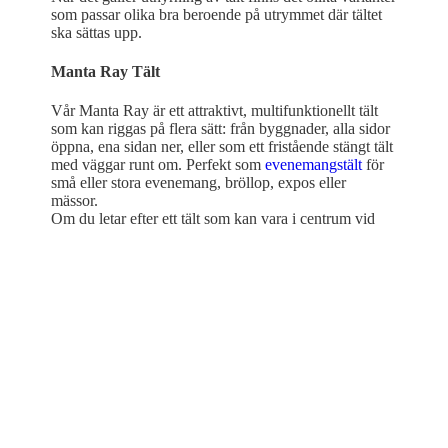
som passar olika bra beroende på utrymmet där tältet
ska sättas upp.
Manta Ray Tält
Vår Manta Ray är ett attraktivt, multifunktionellt tält
som kan riggas på flera sätt: från byggnader, alla sidor
öppna, ena sidan ner, eller som ett fristående stängt tält
med väggar runt om. Perfekt som
evenemangstält
för
små eller stora evenemang, bröllop, expos eller
mässor.
Om du letar efter ett tält som kan vara i centrum vid
ditt evenemang kommer vår F-serie ™ definitivt att
öka volymen! Dessa finns i två storlekar, 600m² och
otroliga 1000m². F-serien ™ är vårt största hybrida
stretchtält och är det ultimata tältet vid festivaler, stora
utomhusevenemang och bröllop eller som ett elegant
tillägg till platsens befintliga anläggningar.
Festibar tält
En annan tältlösning kallas Festibar (kommer i måtten
6mx10m, 6mx15m och 6mx20m). Dessa stretchtält
har konstruerats som tält för marknader, festivaler och