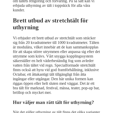
om tältets rengöring och förvaring. På så sätt kan vi
erbjuda uthyrning av tält i toppskick för alla våra
kunder.
Brett utbud av stretchtält för
uthyrning
Vi erbjuder ett brett utbud av stretchtält som sträcker
sig från 20 kvadratmeter till 1000 kvadratmeter. Tälten
är modulära, vilket innebär att de kan sammankopplas
för att skapa större utrymmen eller anpassa sig efter det
utrymme som krävs. Vårt snygga kopplingssystem
säkerställer en helt väderbeständig fog som avleder
vatten från tältet vid regn. Specialformade stretchtält
finns också att hyra vid god framförhållning, inklusive
Octabar, ett åttakantigt tält tillgängligt från åtta
ingångar eller utgångar. Den här unika formen kan
riggas öppen eller helt sluten med väggar. Det är ett
bra tält för marknad, festival, mässa, teater, pop-up bar,
bröllop och mycket mer.
Hur väljer man rätt tält för uthyrning?
När det gäller uthyrning av tält finns det olika varianter